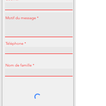
Téléphone
Nom de famille