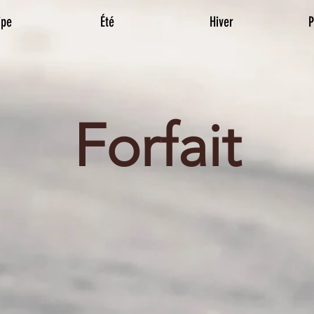
ipe
Été
Hiver
P
Forfait