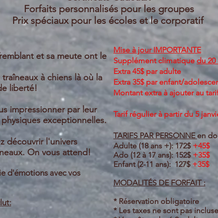
Forfaits personnalisés pour les groupes
Prix spéciaux pour les écoles et le corporatif
Mise à jour IMPORTANTE
remblant et sa meute ont le
Supplément climatique
du 20
Extra 45$ par adulte
traîneaux à chiens là où la
Extra 35$ par enfant/adolescen
e liberté!
Montant extra à ajouter au tarif
us impressionner par leur
Tarif régulier à partir du 5 janv
 physiques exceptionnelles.
TARIFS PAR PERSONNE
en do
 découvrir l'univers
Adulte (18 ans +): 172$
+45$
îneaux.
On vous attend!
Ado (12 à 17 ans): 152$
+35$
Enfant (2-11 ans): 127$
+35$
e d'émotions avec vos
MODALITÉS DE FORFAIT :
* Réservation obligatoire
lut:
* Les taxes ne sont pas incluses