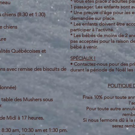
* Vous êtes placé 2 adultes pa
îneau
1
passager. Les enfants sont a
* Une preuve d'âge pour les e
 chiens (8:30 et 1:30)
demandée sur place.
* Les enfants doivent être a
e chiens
participer à l'activité.
* Les bébés de moins de 2 ans
ure
pas acceptés pour la raison d
bébé à venir.
lités
Québécoises
et
SPÉCIAUX !
• Contactez
-nous pour des pr
ens avec remise des biscuits de
durant la période de Noël les 
POLITIQUE
ndonnée)
Frais 10% pour toute ann
a table des Mushers sous
l'a
.
Pour toute autre annula
rembo
 de Midi à 17 heures.
Si nous fermons dû à la
serez rem
:
8:30 am, 10:30 am et 1:30 pm.