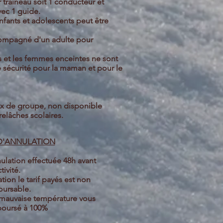
r traineau soit 1 conducteur et
vec 1 guide.
nfants et adolescents peut être
ccompagné d'un adulte pour
 et les femmes enceintes ne sont
e sécurité pour la maman et pour le
ix de groupe, non disponible
relâches scolaires.
 D'ANNULATION
ulation effectuée 48h avant
ctivité.
tion le tarif payés est non
ursable.
 mauvaise température vous
boursé à 100%