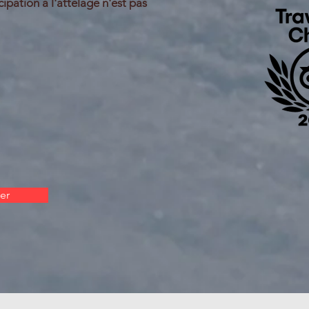
cipation à l'attelage n'est pas
er